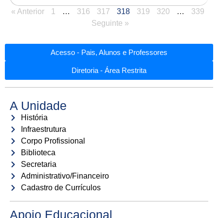
« Anterior
1
…
316
317
318
319
320
…
339
Seguinte »
Acesso - Pais, Alunos e Professores
Diretoria - Área Restrita
A Unidade
História
Infraestrutura
Corpo Profissional
Biblioteca
Secretaria
Administrativo/Financeiro
Cadastro de Currículos
Apoio Educacional