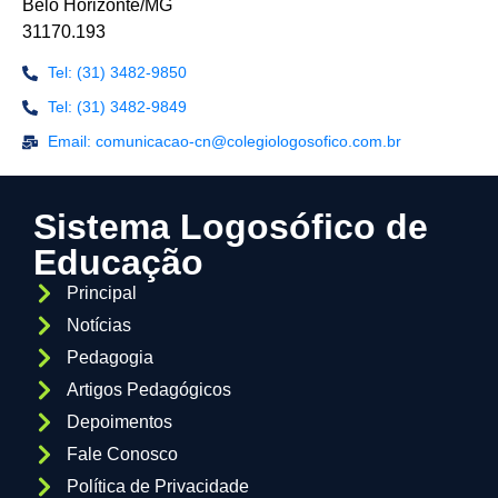
Belo Horizonte/MG
31170.193
Tel: (31) 3482-9850
Tel: (31) 3482-9849
Email: comunicacao-cn@colegiologosofico.com.br
Sistema Logosófico de
Educação
Principal
Notícias
Pedagogia
Artigos Pedagógicos
Depoimentos
Fale Conosco
Política de Privacidade