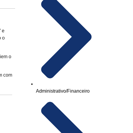
” e
o o
liem o
em com
Administrativo/Financeiro