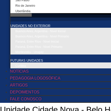
São Paulo
Rio de Janeiro
Uberlândia
UNIDADES NO EXTERIOR
Buenos Aires, Argentina - Nivel Inicial
Buenos Aires, Argentina - Nivel Primario
Paraná, Entre Ríos - Nivel Inicial
Paraná, Entre Ríos - Nivel Primario
Montevidéu - Urugay
FUTURAS UNIDADES
Curitiba
NOTÍCIAS
PEDAGOGIA LOGOSÓFICA
ARTIGOS
DEPOIMENTOS
FALE CONOSCO
Unidade Cidade Nova - Belo H