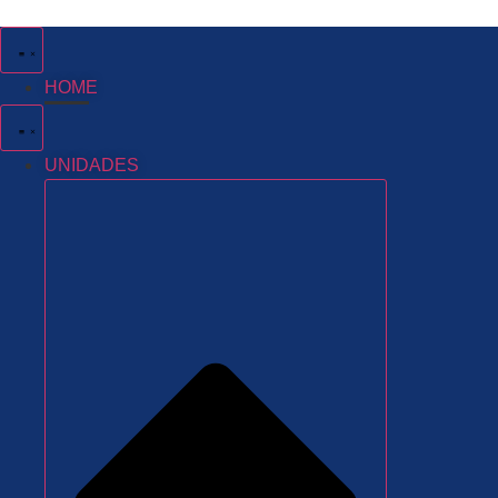
Ir
para
o
HOME
conteúdo
UNIDADES