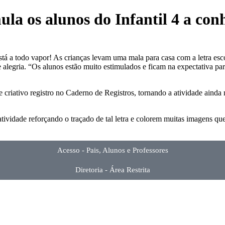
ula os alunos do Infantil 4 a con
está a todo vapor! As crianças levam uma mala para casa com a letra es
alegria. “Os alunos estão muito estimulados e ficam na expectativa par
criativo registro no Caderno de Registros, tornando a atividade ainda
atividade reforçando o traçado de tal letra e colorem muitas imagens qu
Acesso - Pais, Alunos e Professores
Diretoria - Área Restrita