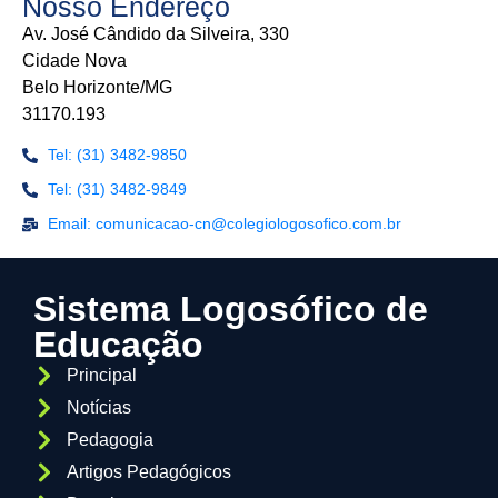
Nosso Endereço
Av. José Cândido da Silveira, 330
Cidade Nova
Belo Horizonte/MG
31170.193
Tel: (31) 3482-9850
Tel: (31) 3482-9849
Email: comunicacao-cn@colegiologosofico.com.br
Sistema Logosófico de
Educação
Principal
Notícias
Pedagogia
Artigos Pedagógicos