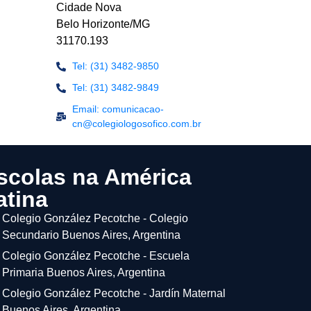
Cidade Nova
Belo Horizonte/MG
31170.193
Tel: (31) 3482-9850
Tel: (31) 3482-9849
Email: comunicacao-
cn@colegiologosofico.com.br
scolas na América
atina
Colegio González Pecotche - Colegio
Secundario Buenos Aires, Argentina
Colegio González Pecotche - Escuela
Primaria Buenos Aires, Argentina
Colegio González Pecotche - Jardín Maternal
Buenos Aires, Argentina