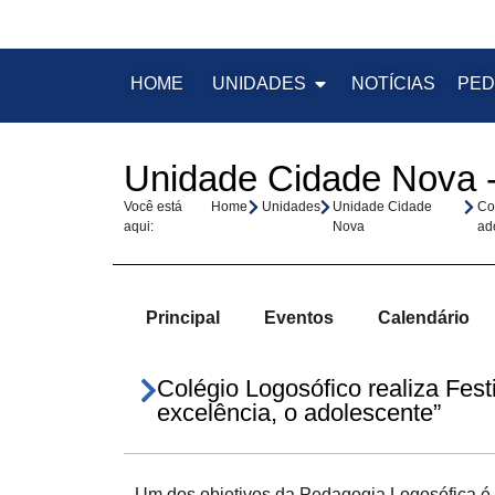
HOME
UNIDADES
NOTÍCIAS
PED
Unidade Cidade Nova -
Você está
Home
Unidades
Unidade Cidade
Col
aqui:
Nova
ad
Principal
Eventos
Calendário
Colégio Logosófico realiza Fest
excelência, o adolescente”
Um dos objetivos da Pedagogia Logosófica é c