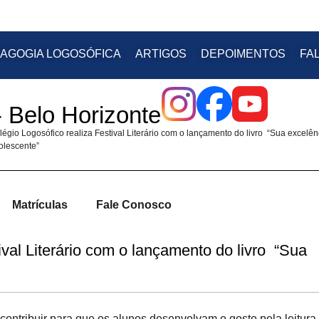
AGOGIA LOGOSÓFICA
ARTIGOS
DEPOIMENTOS
FA
 Belo Horizonte
égio Logosófico realiza Festival Literário com o lançamento do livro “Sua excelên
olescente”
Matrículas
Fale Conosco
ival Literário com o lançamento do livro “Sua
ontribuir para que os alunos desenvolvam o gosto pela leitura