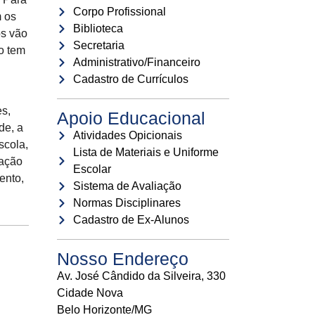
Corpo Profissional
m os
Biblioteca
os vão
Secretaria
to tem
Administrativo/Financeiro
Cadastro de Currículos
es,
Apoio Educacional
de, a
Atividades Opicionais
scola,
Lista de Materiais e Uniforme
iação
Escolar
ento,
Sistema de Avaliação
Normas Disciplinares
Cadastro de Ex-Alunos
Nosso Endereço
Av. José Cândido da Silveira, 330
Cidade Nova
Belo Horizonte/MG