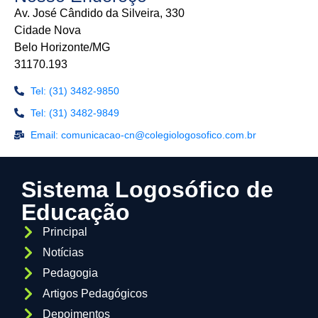
Av. José Cândido da Silveira, 330
Cidade Nova
Belo Horizonte/MG
31170.193
Tel: (31) 3482-9850
Tel: (31) 3482-9849
Email: comunicacao-cn@colegiologosofico.com.br
Sistema Logosófico de
Educação
Principal
Notícias
Pedagogia
Artigos Pedagógicos
Depoimentos