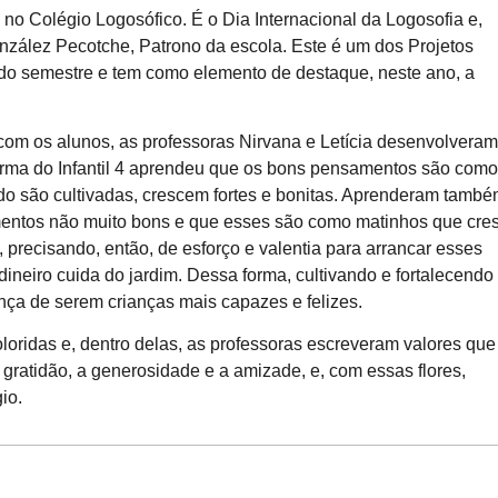
no Colégio Logosófico. É o Dia Internacional da Logosofia e,
nzález Pecotche, Patrono da escola. Este é um dos Projetos
ndo semestre e tem como elemento de destaque, neste ano, a
 com os alunos, as professoras Nirvana e Letícia desenvolvera
urma do Infantil 4 aprendeu que os bons pensamentos são como
do são cultivadas, crescem fortes e bonitas. Aprenderam tamb
entos não muito bons e que esses são como matinhos que cr
 precisando, então, de esforço e valentia para arrancar esses
ineiro cuida do jardim. Dessa forma, cultivando e fortalecendo
ça de serem crianças mais capazes e felizes.
oloridas e, dentro delas, as professoras escreveram valores que
a gratidão, a generosidade e a amizade, e, com essas flores,
io.