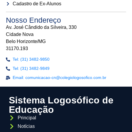
Cadastro de Ex-Alunos
Nosso Endereço
Av. José Cândido da Silveira, 330
Cidade Nova
Belo Horizonte/MG
31170.193
Tel: (31) 3482-9850
Tel: (31) 3482-9849
Email: comunicacao-cn@colegiologosofico.com.br
Sistema Logosófico de
Educação
Principal
Notícias