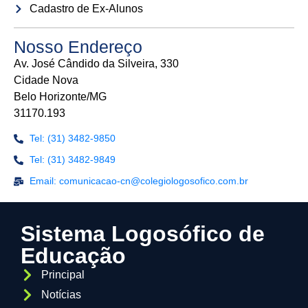
Cadastro de Ex-Alunos
Nosso Endereço
Av. José Cândido da Silveira, 330
Cidade Nova
Belo Horizonte/MG
31170.193
Tel: (31) 3482-9850
Tel: (31) 3482-9849
Email: comunicacao-cn@colegiologosofico.com.br
Sistema Logosófico de
Educação
Principal
Notícias