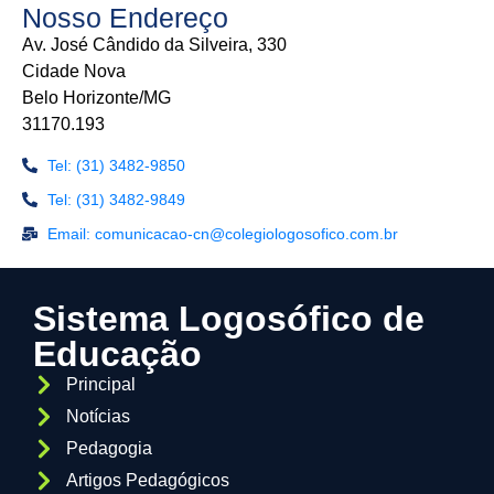
Nosso Endereço
Av. José Cândido da Silveira, 330
Cidade Nova
Belo Horizonte/MG
31170.193
Tel: (31) 3482-9850
Tel: (31) 3482-9849
Email: comunicacao-cn@colegiologosofico.com.br
Sistema Logosófico de
Educação
Principal
Notícias
Pedagogia
Artigos Pedagógicos