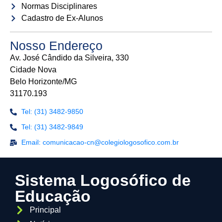
Normas Disciplinares
Cadastro de Ex-Alunos
Nosso Endereço
Av. José Cândido da Silveira, 330
Cidade Nova
Belo Horizonte/MG
31170.193
Tel: (31) 3482-9850
Tel: (31) 3482-9849
Email: comunicacao-cn@colegiologosofico.com.br
Sistema Logosófico de
Educação
Principal