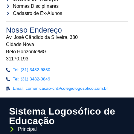
Normas Disciplinares
Cadastro de Ex-Alunos
Nosso Endereço
Av. José Cândido da Silveira, 330
Cidade Nova
Belo Horizonte/MG
31170.193
Tel: (31) 3482-9850
Tel: (31) 3482-9849
Email: comunicacao-cn@colegiologosofico.com.br
Sistema Logosófico de
Educação
Principal