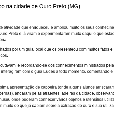
mpo na cidade de Ouro Preto (MG)
te atividade que enriqueceu e ampliou muito os seus conhecim
uro Preto e lá viram e experimentaram muito daquilo que estã
ria.
hados por um guia local que os presenteou com muitos fatos e
icos.
scutavam, e recordando-se dos conhecimentos ministrados pela
a, interagiram com o guia Eudes a todo momento, comentando e
íssima apresentação de capoeira (onde alguns alunos arriscara
ernas), andaram pelas atraentes ladeiras da cidade, observan
useu onde puderam conhecer vários objetos e utensílios utili
m muito do que já sabiam sobre a extração do ouro e sua utiliz