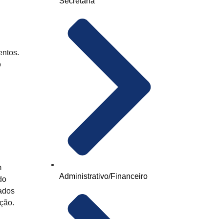
Secretaria
entos.
o
m
Administrativo/Financeiro
do
zados
ação.