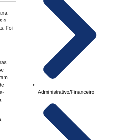
ana,
s e
s. Foi
ras
se
eram
de
Administrativo/Financeiro
e-
a,
a,
o