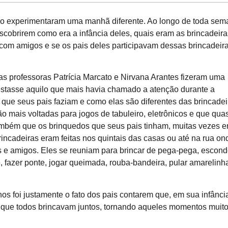
Ano experimentaram uma manhã diferente. Ao longo de toda sem
escobrirem como era a infância deles, quais eram as brincadeira
 com amigos e se os pais deles participavam dessas brincadeira
 as professoras Patrícia Marcato e Nirvana Arantes fizeram uma
stasse aquilo que mais havia chamado a atenção durante a
s que seus pais faziam e como elas são diferentes das brincadei
o mais voltadas para jogos de tabuleiro, eletrônicos e que qua
também que os brinquedos que seus pais tinham, muitas vezes 
rincadeiras eram feitas nos quintais das casas ou até na rua on
e amigos. Eles se reuniam para brincar de pega-pega, escond
e, fazer ponte, jogar queimada, rouba-bandeira, pular amarelinh
s foi justamente o fato dos pais contarem que, em sua infânci
e que todos brincavam juntos, tornando aqueles momentos muit