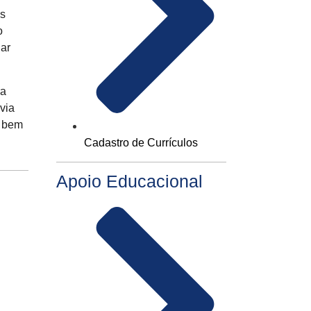
as
o
gar
ra
via
a bem
Cadastro de Currículos
Apoio Educacional